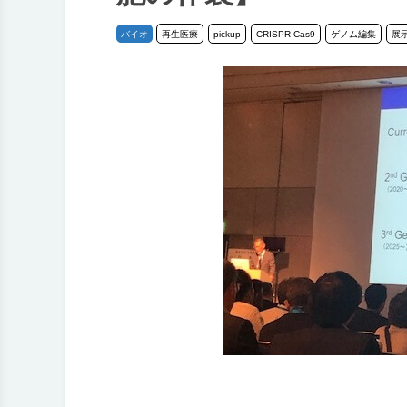
バイオ
再生医療
pickup
CRISPR-Cas9
ゲノム編集
展