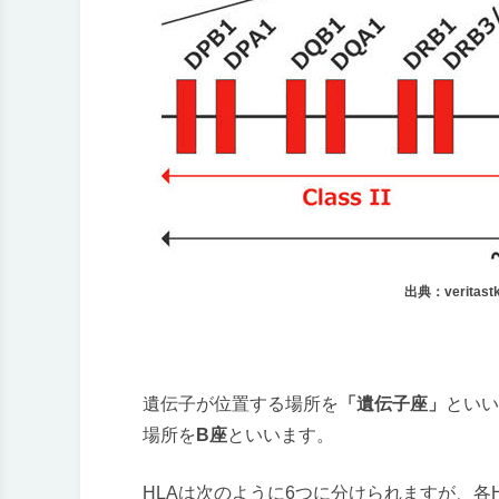
出典：veritastk.
遺伝子が位置する場所を
「遺伝子座」
といい
場所を
B座
といいます。
HLAは次のように6つに分けられますが、各