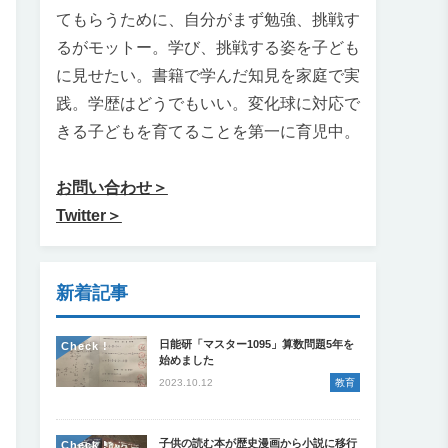
てもらうために、自分がまず勉強、挑戦す
るがモットー。学び、挑戦する姿を子ども
に見せたい。書籍で学んだ知見を家庭で実
践。学歴はどうでもいい。変化球に対応で
きる子どもを育てることを第一に育児中。
お問い合わせ＞
Twitter＞
新着記事
日能研「マスター1095」算数問題5年を
Check !
始めました
2023.10.12
教育
子供の読む本が歴史漫画から小説に移行
Check !