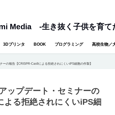
umi Media -生き抜く子供を育て
3Dプリンタ
BOOK
プログラミング
高校生物／
ナーの報告【CRISPR-Cas9による拒絶されにくいiPS細胞の作製】
研究アップデート・セミナーの
s9による拒絶されにくいiPS細