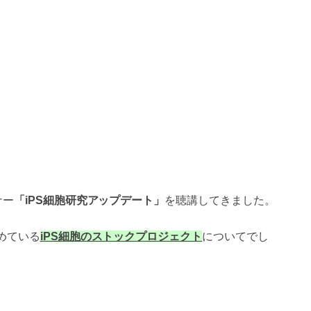
ナー
「iPS細胞研究アップデート」
を聴講してきました。
めている
iPS細胞のストックプロジェクト
についてでし