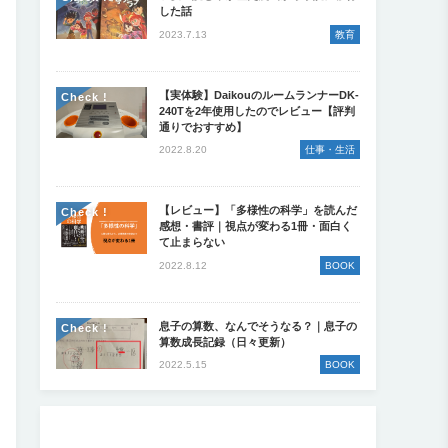
した話
2023.7.13
教育
【実体験】DaikouのルームランナーDK-
Check !
240Tを2年使用したのでレビュー【評判
通りでおすすめ】
2022.8.20
仕事・生活
【レビュー】「多様性の科学」を読んだ
Check !
感想・書評｜視点が変わる1冊・面白く
て止まらない
2022.8.12
BOOK
息子の算数、なんでそうなる？｜息子の
Check !
算数成長記録（日々更新）
2022.5.15
BOOK