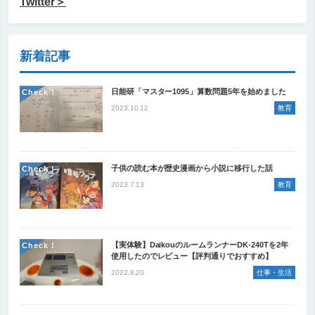
Twitter＞
新着記事
日能研「マスター1095」算数問題5年を始めました
Check !
2023.10.12
教育
子供の読む本が歴史漫画から小説に移行した話
Check !
2023.7.13
教育
【実体験】DaikouのルームランナーDK-240Tを2年
Check !
使用したのでレビュー【評判通りでおすすめ】
2022.8.20
仕事・生活