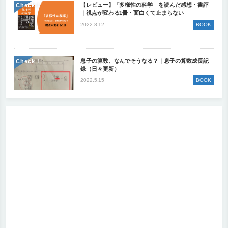
【レビュー】「多様性の科学」を読んだ感想・書評
Check !
｜視点が変わる1冊・面白くて止まらない
2022.8.12
BOOK
息子の算数、なんでそうなる？｜息子の算数成長記
Check !
録（日々更新）
2022.5.15
BOOK