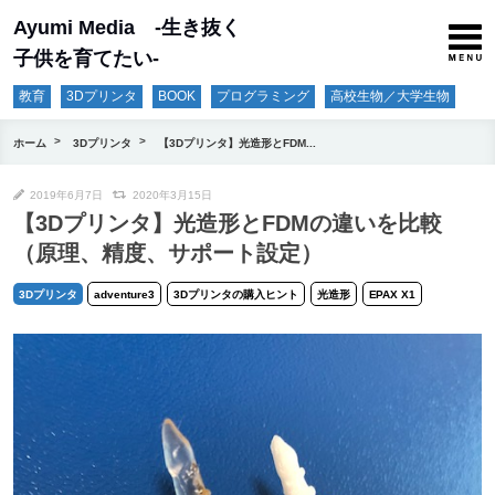
Ayumi Media -生き抜く
子供を育てたい-
教育
3Dプリンタ
BOOK
プログラミング
高校生物／大学生物
ホーム
3Dプリンタ
【3Dプリンタ】光造形とFDM...
2019年6月7日
2020年3月15日
【3Dプリンタ】光造形とFDMの違いを比較
（原理、精度、サポート設定）
3Dプリンタ
adventure3
3Dプリンタの購入ヒント
光造形
EPAX X1