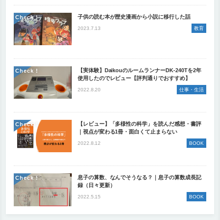
子供の読む本が歴史漫画から小説に移行した話
Check !
2023.7.13
教育
【実体験】DaikouのルームランナーDK-240Tを2年
Check !
使用したのでレビュー【評判通りでおすすめ】
2022.8.20
仕事・生活
【レビュー】「多様性の科学」を読んだ感想・書評
Check !
｜視点が変わる1冊・面白くて止まらない
2022.8.12
BOOK
息子の算数、なんでそうなる？｜息子の算数成長記
Check !
録（日々更新）
2022.5.15
BOOK