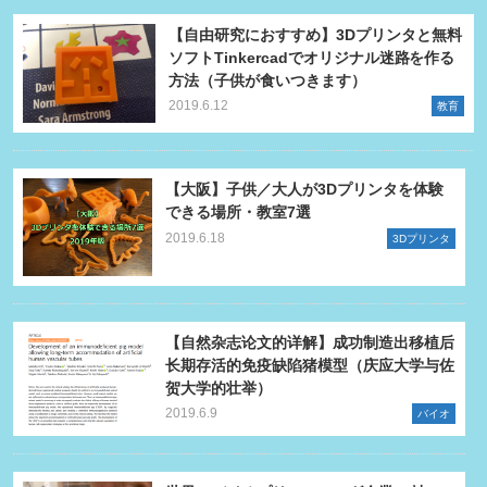
【自由研究におすすめ】3Dプリンタと無料
ソフトTinkercadでオリジナル迷路を作る
方法（子供が食いつきます）
2019.6.12
教育
【大阪】子供／大人が3Dプリンタを体験
できる場所・教室7選
2019.6.18
3Dプリンタ
【自然杂志论文的详解】成功制造出移植后
长期存活的免疫缺陷猪模型（庆应大学与佐
贺大学的壮举）
2019.6.9
バイオ