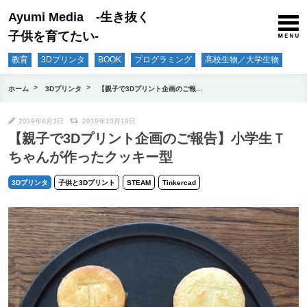
Ayumi Media -生き抜く
子供を育てたい-
教育
3Dプリンタ
BOOK
プログラミング
高校生物／大学生物
ホーム
3Dプリンタ
【親子で3Dプリント企画のご報...
2019年8月3日
2019年10月19日
【親子で3Dプリント企画のご報告】小学生Ｔ
ちゃんが作ったクッキー型
3Dプリンタ
子供と3Dプリント
STEAM
Tinkercad