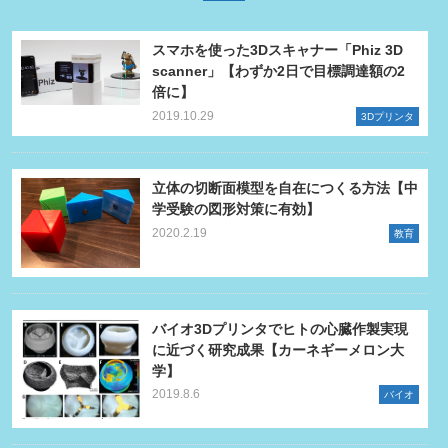
スマホを使った3Dスキャナー「Phiz 3D
scanner」【わずか2日で目標調達額の2
倍に】
2019.10.29
3Dプリンタ
立体の切断面模型を自在につくる方法【中
学受験の図形対策に有効】
2020.2.19
教育
バイオ3Dプリンタでヒトの心臓作製実現
に近づく研究成果【カーネギーメロン大
学】
2019.8.6
バイオ