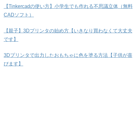
【Tinkercadの使い方】小学生でも作れる不思議立体（無料
CADソフト）
【親子】3Dプリンタの始め方【いきなり買わなくて大丈夫
です】
3Dプリンタで出力したおもちゃに色を塗る方法【子供が喜
びます】