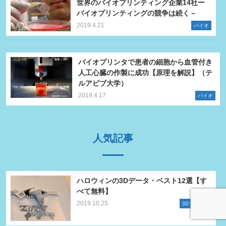
世界のバイオプリンティング企業14社ー
バイオプリンティングの競争は続く－
2019.4.21
バイオ
バイオプリンタで患者の細胞から血管付き
人工心臓の作製に成功【原理を解説】（テ
ルアビブ大学）
2019.4.17
バイオ
人気記事
ハロウィンの3Dデータ・ベスト12選【す
べて無料】
2019.10.25
TOPへ
3Dプリンタ