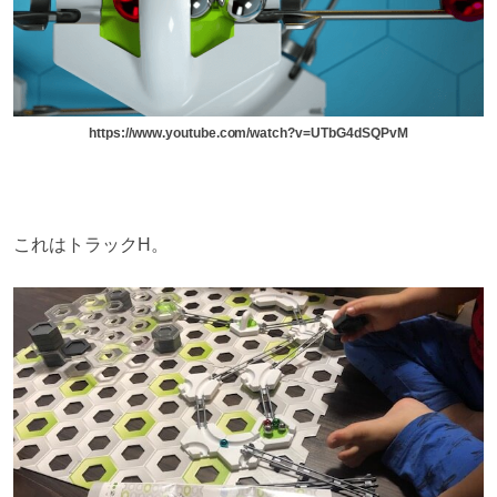
https://www.youtube.com/watch?v=UTbG4dSQPvM
これはトラックH。