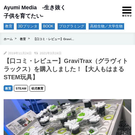
Ayumi Media -生き抜く
子供を育てたい-
教育
3Dプリンタ
BOOK
プログラミング
高校生物／大学生物
ホーム
教育
【口コミ・レビュー】Gravi...
2019年11月24日
2021年3月24日
【口コミ・レビュー】GraviTrax（グラヴィト
ラックス）を購入しました！【大人もはまる
STEM玩具】
教育
STEAM
幼児教育