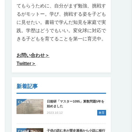
てもらうために、自分がまず勉強、挑戦す
るがモットー。学び、挑戦する姿を子ども
に見せたい。書籍で学んだ知見を家庭で実
践。学歴はどうでもいい。変化球に対応で
きる子どもを育てることを第一に育児中。
お問い合わせ＞
Twitter＞
新着記事
日能研「マスター1095」算数問題5年を
Check !
始めました
2023.10.12
教育
子供の読む本が歴史漫画から小説に移行
Check !