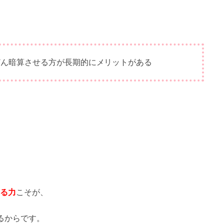
どん暗算させる方が長期的にメリットがある
る力
こそが、
るからです。