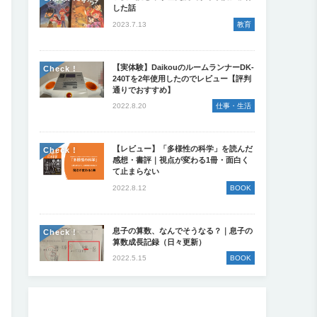
した話
2023.7.13
教育
【実体験】DaikouのルームランナーDK-
Check !
240Tを2年使用したのでレビュー【評判
通りでおすすめ】
2022.8.20
仕事・生活
【レビュー】「多様性の科学」を読んだ
Check !
感想・書評｜視点が変わる1冊・面白く
て止まらない
2022.8.12
BOOK
息子の算数、なんでそうなる？｜息子の
Check !
算数成長記録（日々更新）
2022.5.15
BOOK