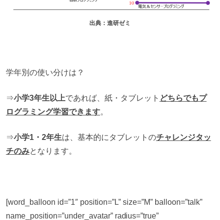
出典：進研ゼミ
学年別の使い分けは？
⇒
小学3年生以上
であれば、紙・タブレット
どちらでもプ
ログラミング学習できます
。
⇒
小学1・2年生
は、基本的にタブレットの
チャレンジタッ
チのみ
となります。
[word_balloon id=”1″ position=”L” size=”M” balloon=”talk”
name_position=”under_avatar” radius=”true”