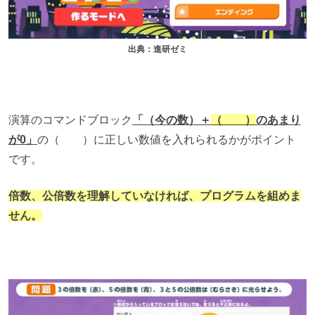
出典：進研ゼミ
演算のコマンドブロック
「（今の数）＋
（ ）
のあまり
が0」
の（ ）に正しい数値を入れられるかがポイント
です。
倍数、公倍数を理解していなければ、プログラムを組めま
せん。