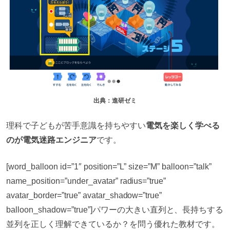
出典：進研ゼミ
理科で子どもが苦手意識を持ちやすい
電気を楽しく学べる
のが電気迷路エンジニア
です。
[word_balloon id=”1″ position=”L” size=”M” balloon=”talk”
name_position=”under_avatar” radius=”true”
avatar_border=”true” avatar_shadow=”true”
balloon_shadow=”true”]パワーの大きい直列と、長持ちする
並列を正しく理解できているか？を問う優れた教材です。