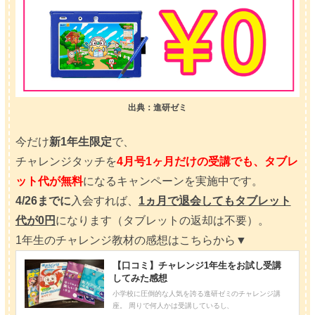
出典：進研ゼミ
今だけ
新1年生限定
で、
チャレンジタッチを
4月号1ヶ月だけの受講でも、タブレ
ット代が無料
になるキャンペーンを実施中です。
4/26までに
入会すれば、
1ヵ月で退会してもタブレット
代が0円
になります（タブレットの返却は不要）。
1年生のチャレンジ教材の感想はこちらから▼
【口コミ】チャレンジ1年生をお試し受講
してみた感想
小学校に圧倒的な人気を誇る進研ゼミのチャレンジ講
座。 周りで何人かは受講しているし、