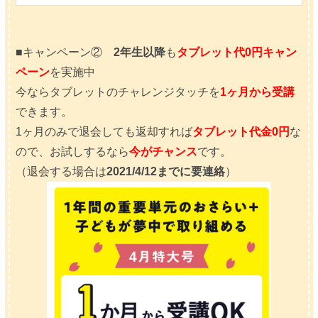
■キャンペーン②
2年生以降
も
タブレット代0円キャン
ペーン
を実施中
今ならタブレットのチャレンジタッチを
1ヶ月から受講
できます。
1ヶ月のみで退会しても返却すれば
タブレット代金0円
な
ので、お試しするなら
今がチャンス
です。
（退会する場合は
2021/4/12までに要連絡
）